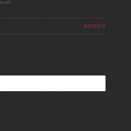
ься!!!