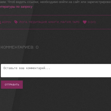
ем: Чтоб видеть ссылки, необходимо войти на сайт или зарегистрироват
итературы по запросу
ADMIN
ЙОГА
,
МЕДИТАЦИЯ
,
КНИГИ
,
МАГИЯ
,
ТАРО
0.0
/
0
 КОММЕНТАРИЕВ
:
0
ОТПРАВИТЬ