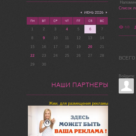
Напомина
Список л
«
ИЮНЬ 2026
»
ПН
ВТ
СР
ЧТ
ПТ
СБ
ВС
68
1
2
3
4
5
6
7
8
9
10
11
12
13
14
15
16
17
18
19
20
21
22
23
24
25
26
27
28
ВСЕГО
29
30
Войдите:
НАШИ ПАРТНЕРЫ
Жми, для размещения рекламы