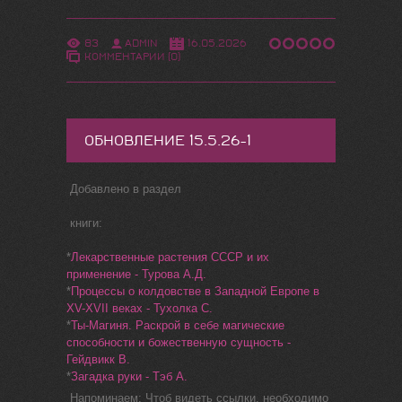
83
ADMIN
16.05.2026
КОММЕНТАРИИ (0)
ОБНОВЛЕНИЕ 15.5.26-1
Добавлено в раздел
книги:
*
Лекарственные растения СССР и их
применение - Турова А.Д.
*
Процессы о колдовстве в Западной Европе в
XV-XVII веках - Тухолка С.
*
Ты-Магиня. Раскрой в себе магические
способности и божественную сущность -
Гейдвикк В.
*
Загадка руки - Тэб А.
Напоминаем: Чтоб видеть ссылки, необходимо