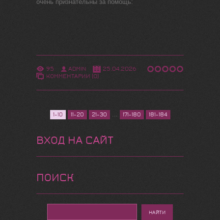
очень признательны за помощь:
95
ADMIN
25.04.2026
КОММЕНТАРИИ (0)
...
1-10
11-20
21-30
171-180
181-184
ВХОД НА САЙТ
ПОИСК