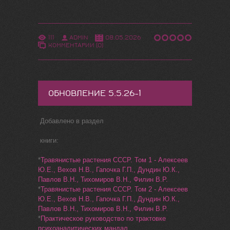
111
ADMIN
08.05.2026
КОММЕНТАРИИ (0)
ОБНОВЛЕНИЕ 5.5.26-1
Добавлено в раздел
книги:
*
Травянистые растения СССР. Том 1 - Алексеев
Ю.Е., Вехов Н.В., Гапочка Г.П., Дундин Ю.К.,
Павлов В.Н., Тихомиров В.Н., Филин В.Р.
*
Травянистые растения СССР. Том 2 - Алексеев
Ю.Е., Вехов Н.В., Гапочка Г.П., Дундин Ю.К.,
Павлов В.Н., Тихомиров В.Н., Филин В.Р.
*
Практическое руководство по трактовке
психоаналитических мандал