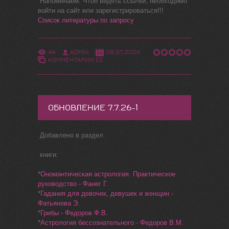
Напоминаем: Чтоб видеть ссылки, необходимо
войти на сайт или зарегистрироваться!!!
Список литературы по запросу
44
ADMIN
08.07.2026
КОММЕНТАРИИ (0)
ОБНОВЛЕНИЕ 7.7.26-1
Добавлено в раздел
книги:
*
Ономантическая астрология. Практическое
руководство - Фанег Г.
*
Гадания для девочек, девушек и женщин -
Фатьянова Э.
*
Грибы - Федоров Ф.В.
*
Астрология бессознательного - Федоров В.М.