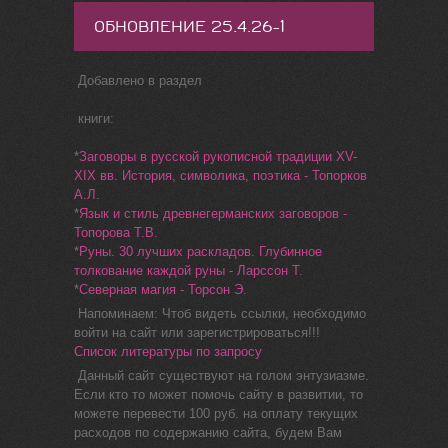
ОБНОВЛЕНИЕ 25.4.26-1
Добавлено в раздел
книги:
*
Заговоры в русской рукописной традиции XV-
XIX вв. История, символика, поэтика - Топорков
А.Л.
*
Язык и стиль древнегерманских заговоров -
Топорова Т.В.
*
Руны. 30 лучших раскладов. Глубинное
толкование каждой руны - Ларссон Т.
*
Северная магия - Торсон Э.
Напоминаем: Чтоб видеть ссылки, необходимо
войти на сайт или зарегистрироваться!!!
Список литературы по запросу
Данный сайт существуют на голом энтузиазме.
Если кто то может помочь сайту в развитии, то
можете перевести 100 руб. на оплату текущих
расходов по содержанию сайта, будем Вам