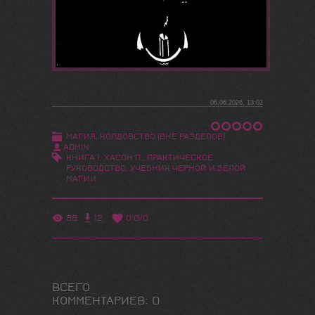
06.06.2026, 13:02
МАГИЯ, КОЛДОВСТВО (ВНЕ РАЗДЕЛОВ)
ADMIN
КНИГА 1
,
ХАСОН П.
,
ПРАКТИЧЕСКОЕ
РУКОВОДСТВО
,
УЧЕБНИК ЧЕРНОЙ И БЕЛОЙ
МАГИИ
88
12
0.0
/
0
ВСЕГО
КОММЕНТАРИЕВ
:
0