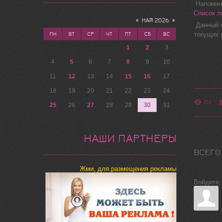
Напомина
Список л
«
МАЙ 2026
»
Данный с
текущих 
ПН
ВТ
СР
ЧТ
ПТ
СБ
ВС
1
2
3
4
5
6
7
8
9
10
11
12
13
14
15
16
17
18
19
20
21
22
23
24
84
25
26
27
28
29
30
31
НАШИ ПАРТНЕРЫ
ВСЕГО
Жми, для размещения рекламы
Войдите: