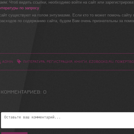
ем: Чтоб видеть ссылки, необходимо войти на сайт или зарегистрироват
итературы по запросу
айт существуют на голом энтузиазме. Если кто то может помочь сайту в
расходов по содержанию сайта, будем Вам очень признательны за помо
ADMIN
ЛИТЕРАТУРА
,
РЕГИСТРАЦИЯ
,
КНИГИ
,
EZOBOOKS.RU
,
ПОЖЕРТВ
 КОММЕНТАРИЕВ
:
0