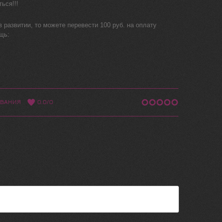
ься!!!
 развитии, то можете перевести 100 руб. на оплату
щь:
ОВАНИЯ
0.0
/
0