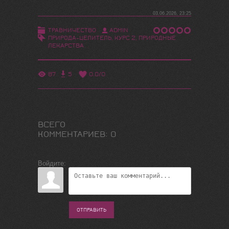
03.06.2026, 23:25
ТРАВНИЧЕСТВО
ADMIN
ПРИРОДА-ЦЕЛИТЕЛЬ
,
КУРС 2
,
ПРИРОДНЫЕ
ЛЕКАРСТВА
87
5
0.0
/
0
ВСЕГО
КОММЕНТАРИЕВ
:
0
Войдите:
ОТПРАВИТЬ