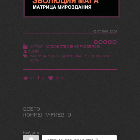
02.07.2026, 22:56
МАГИЯ, КОЛДОВСТВО (ВНЕ РАЗДЕЛОВ)
ADMIN
МАТРИЦА МИРОЗДАНИЯ
,
ФАД Р.
,
ЭВОЛЮЦИЯ
МАГА
57
5
0.0
/
0
ВСЕГО
КОММЕНТАРИЕВ
:
0
Войдите: