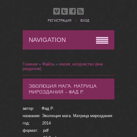
РЕГИСТРАЦИЯ
/
ВХОД
NAVIGATION
Главная
»
Файлы
»
магия, колдовство (вне
разделов)
ЭВОЛЮЦИЯ МАГА. МАТРИЦА
МИРОЗДАНИЯ - ФАД Р.
автор: Фад Р.
название: Эволюция мага. Матрица мироздания
год: 2014
формат: pdf