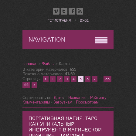
РЕГИСТРАЦИЯ
/
ВХОД
NAVIGATION
Главная
»
Файлы
» Карты
В категории материалов
:
655
Показано материалов
:
41-50
Страницы
:
...
«
1
2
3
4
5
6
7
65
66
»
Сортировать по
:
Дате
·
Названию
·
Рейтингу
·
Комментариям
·
Загрузкам
·
Просмотрам
ПОРТАТИВНАЯ МАГИЯ. ТАРО
КАК УНИКАЛЬНЫЙ
ИНСТРУМЕНТ В МАГИЧЕСКОЙ
ПРАКТИКЕ - ТАЙСОН Д.