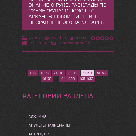
ЗНАНИЕ О РУКЕ. РАСКЛАДЫ ПО
СХЕМЕ "РУКА" С ПОМОЩЬЮ
АРКАНОВ ЛЮБОЙ СИСТЕМЫ
НЕСРАВНЕННОГО ТАРО - АРЕВ
КАРТЫ
99
3
ADMIN
13.12.2025
КОММЕНТАРИИ (0)
1-10
11-20
21-30
31-40
41-50
51-60
...
61-70
641-650
651-655
КАТЕГОРИИ РАЗДЕЛА
АЛХИМИЯ
АМУЛЕТЫ, ТАЛИСМАНЫ
АСТРАЛ, ОС