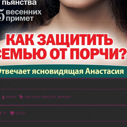
ADMIN
МАГИЯ И КРАСОТА
,
ЖУРНАЛ
15
0.0
/
0