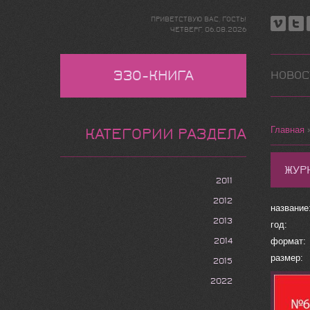
ПРИВЕТСТВУЮ ВАС
,
ГОСТЬ
!
ЧЕТВЕРГ,
06.08.2026
ЭЗО-КНИГА
НОВОС
Главная
КАТЕГОРИИ РАЗДЕЛА
ЖУР
2011
2012
название
2013
год: м
2014
формат:
размер:
2015
2022